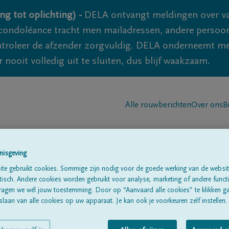
ng tot oplichting) -
DELA ontvangt meldingen over va
ondoléance tracht men mailadressen, andere persoon
controleer de afzender zorgvuldig. DELA onderneemt m
 nooit volledig uit te sluiten, dus blijf waakzaam.
Alle rouwberichten
Over ons
B
nisgeving
te gebruikt cookies. Sommige zijn nodig voor de goede werking van de websit
sch. Andere cookies worden gebruikt voor analyse, marketing of andere functio
luyten
ragen we wél jouw toestemming. Door op “Aanvaard alle cookies” te klikken g
laan van alle cookies op uw apparaat. Je kan ook je voorkeuren zelf instellen.