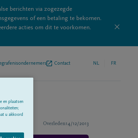
lse berichten via zogezegde
sgegevens of een betaling te bekomen.
eerdere acties om dit te voorkomen.
egrafenisondernemers
Contact
NL
FR
e en plaatsen
naliteiten;
aat u akkoord
Overleden
14/12/2013