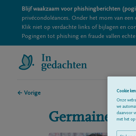
Blijf waakzaam voor phishingberichten (pogi
privécondoléances. Onder het mom van een c
Klik niet op verdachte links of bijlagen en 
Pogingen tot phishing en fraude vallen echter
Cookie ken
← Vorige
Onze websi
we automati
Germaine
Van
daarvoor v
met het ops