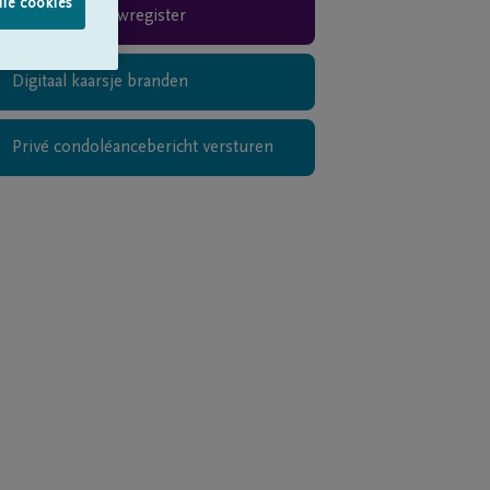
lle cookies
Rouwregister
Digitaal kaarsje branden
Privé condoléancebericht versturen