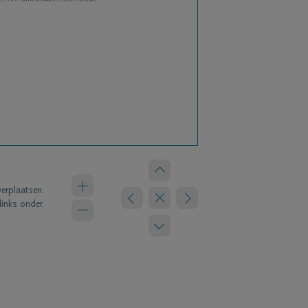
verplaatsen.
links onder.