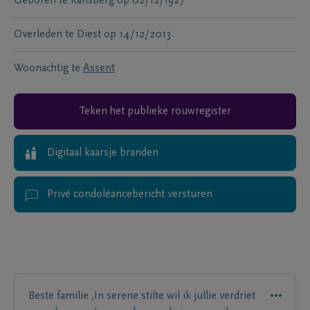
Geboren te
Ransberg
op
02/12/1927
Overleden te
Diest
op
14/12/2013
Woonachtig te
Assent
Teken het publieke rouwregister
Digitaal kaarsje branden
Privé condoléancebericht versturen
Beste familie ,In serene stilte wil ik jullie verdriet