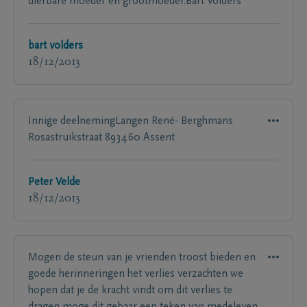
dierbare moeder en grootmoeder.Bart Volders
bart volders
18/12/2013
Innige deelnemingLangen René- Berghmans
Rosastruikstraat 893460 Assent
Peter Velde
18/12/2013
Mogen de steun van je vrienden troost bieden en
goede herinneringen het verlies verzachten we
hopen dat je de kracht vindt om dit verlies te
dragen moge dit gebaar een teken van medeleven