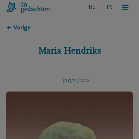
NL
FR
← Vorige
Maria
Hendriks
17/11/2012