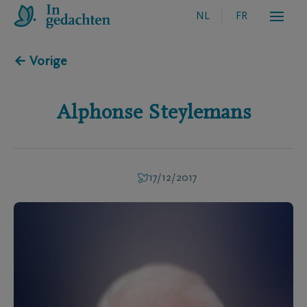
NL
FR
← Vorige
Alphonse
Steylemans
17/12/2017