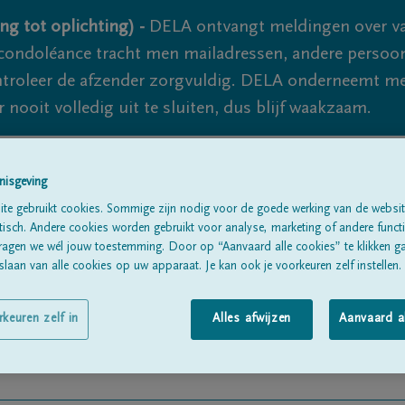
ng tot oplichting) -
DELA ontvangt meldingen over va
ondoléance tracht men mailadressen, andere persoon
controleer de afzender zorgvuldig. DELA onderneemt m
 nooit volledig uit te sluiten, dus blijf waakzaam.
nisgeving
Alle rouwberichten
Over ons
B
te gebruikt cookies. Sommige zijn nodig voor de goede werking van de websit
sch. Andere cookies worden gebruikt voor analyse, marketing of andere functio
ragen we wél jouw toestemming. Door op “Aanvaard alle cookies” te klikken g
laan van alle cookies op uw apparaat. Je kan ook je voorkeuren zelf instellen.
rkeuren zelf in
Alles afwijzen
Aanvaard a
ylemans