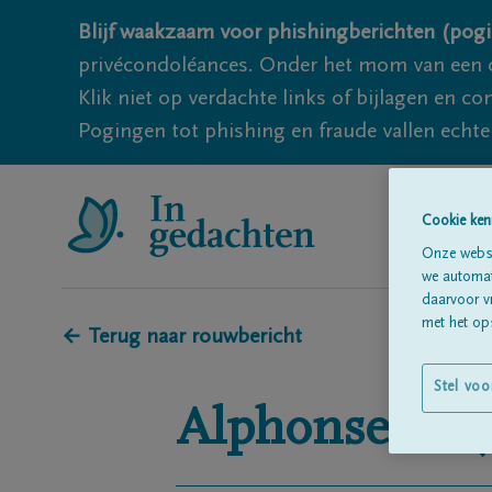
Blijf waakzaam voor phishingberichten (pogi
privécondoléances. Onder het mom van een c
Klik niet op verdachte links of bijlagen en 
Pogingen tot phishing en fraude vallen echter
Cookie ken
Onze websi
we automati
daarvoor v
met het ops
← Terug naar rouwbericht
Stel voo
Alphonse
Ste