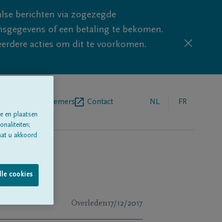
lse berichten via zogezegde
sgegevens of een betaling te bekomen.
eerdere acties om dit te voorkomen.
egrafenisondernemers
Contact
NL
FR
e en plaatsen
naliteiten;
aat u akkoord
lle cookies
Overleden
17/12/2017