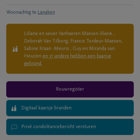
Woonachtig te
Lanaken
Liliane en xavier Vanhaeren Maesen liliane ,
Deborah Van Tilborg, Francis Tordeur-Maesen,
Sabine Kraan -Meuris , Guy en Miranda van
Heuzen
en
37
andere
hebben een kaarsje
gebrand.
Rouwregister
Digitaal kaarsje branden
Privé condoléancebericht versturen