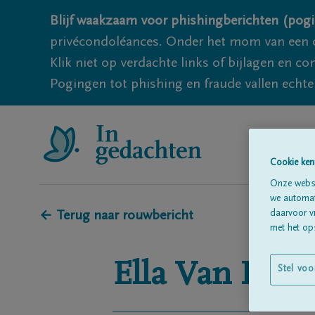
Blijf waakzaam voor phishingberichten (pogi
privécondoléances. Onder het mom van een c
Klik niet op verdachte links of bijlagen en 
Pogingen tot phishing en fraude vallen echter
Cookie ken
Onze websi
we automati
daarvoor v
← Terug naar rouwbericht
met het ops
Ella
Van Roey
Stel voo