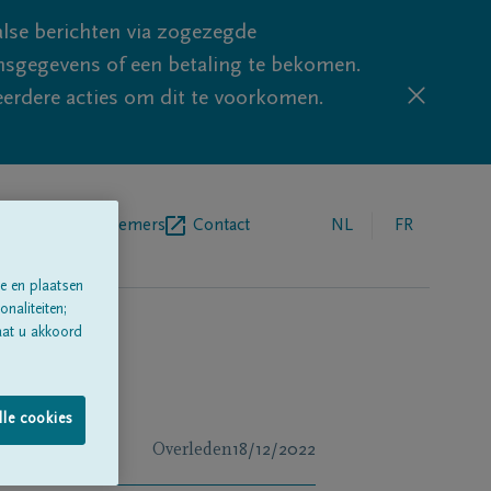
lse berichten via zogezegde
sgegevens of een betaling te bekomen.
eerdere acties om dit te voorkomen.
egrafenisondernemers
Contact
NL
FR
e en plaatsen
naliteiten;
aat u akkoord
lle cookies
Overleden
18/12/2022