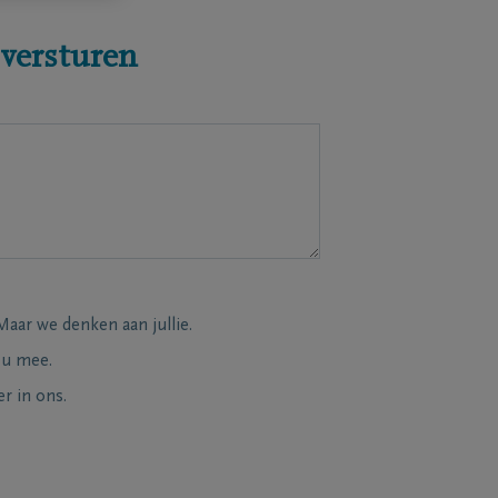
 versturen
Maar we denken aan jullie.
 u mee.
r in ons.