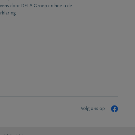
evens door DELA Groep en hoe u de
rklaring
.
Volg ons op