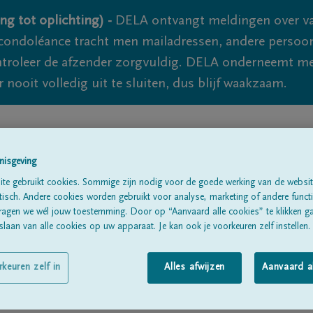
ng tot oplichting) -
DELA ontvangt meldingen over va
ondoléance tracht men mailadressen, andere persoon
controleer de afzender zorgvuldig. DELA onderneemt m
 nooit volledig uit te sluiten, dus blijf waakzaam.
Alle rouwberichten
Over ons
B
nisgeving
te gebruikt cookies. Sommige zijn nodig voor de goede werking van de websit
sch. Andere cookies worden gebruikt voor analyse, marketing of andere functio
ragen we wél jouw toestemming. Door op “Aanvaard alle cookies” te klikken g
laan van alle cookies op uw apparaat. Je kan ook je voorkeuren zelf instellen.
rkeuren zelf in
Alles afwijzen
Aanvaard a