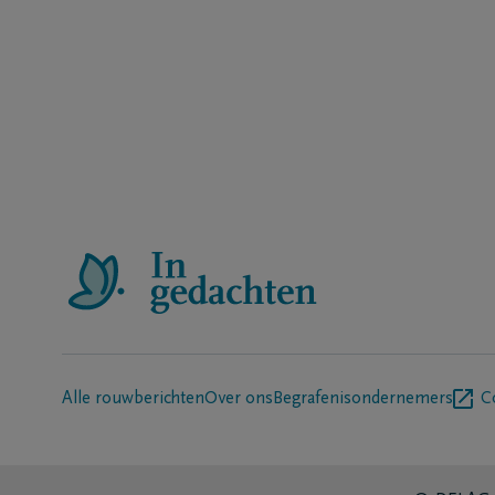
Alle rouwberichten
Over ons
Begrafenisondernemers
C