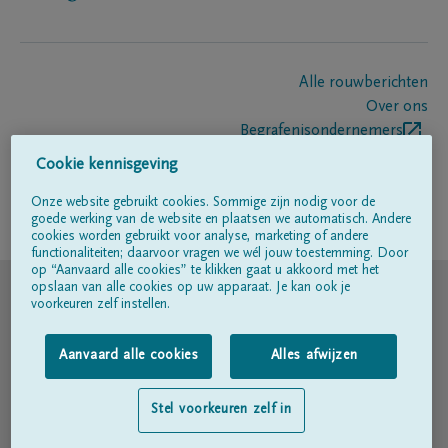
Alle rouwberichten
Over ons
Begrafenisondernemers
Contact
Cookie kennisgeving
Onze website gebruikt cookies. Sommige zijn nodig voor de
goede werking van de website en plaatsen we automatisch. Andere
Volg ons op
cookies worden gebruikt voor analyse, marketing of andere
functionaliteiten; daarvoor vragen we wél jouw toestemming. Door
op “Aanvaard alle cookies” te klikken gaat u akkoord met het
© DELA
opslaan van alle cookies op uw apparaat. Je kan ook je
voorkeuren zelf instellen.
Gebruiksvoorwaarden
Aanvaard alle cookies
Alles afwijzen
Privacyverklaring
Stel voorkeuren zelf in
Toegankelijkheidsverklaring