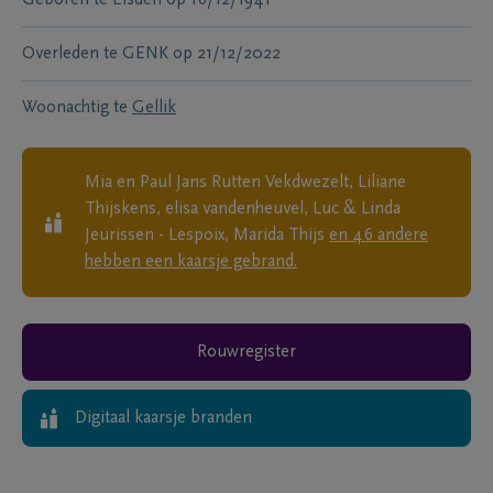
Overleden te
GENK
op
21/12/2022
Woonachtig te
Gellik
Mia en Paul Jans Rutten Vekdwezelt, Liliane
Thijskens, elisa vandenheuvel, Luc & Linda
Jeurissen - Lespoix, Marida Thijs
en
46
andere
hebben een kaarsje gebrand.
Rouwregister
Digitaal kaarsje branden