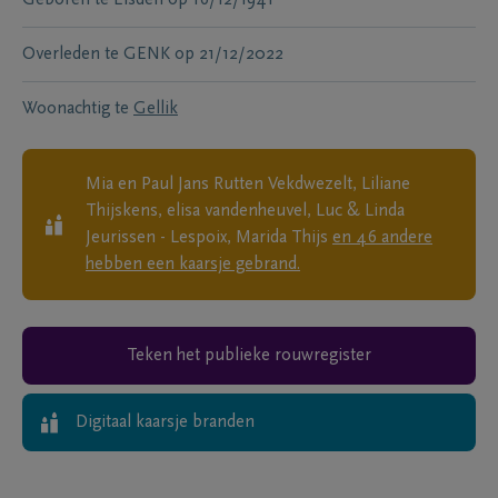
Overleden te
GENK
op
21/12/2022
Woonachtig te
Gellik
Mia en Paul Jans Rutten Vekdwezelt, Liliane
Thijskens, elisa vandenheuvel, Luc & Linda
Jeurissen - Lespoix, Marida Thijs
en
46
andere
hebben een kaarsje gebrand.
Teken het publieke rouwregister
Digitaal kaarsje branden