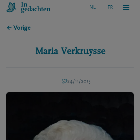
NL
FR
← Vorige
Maria
Verkruysse
24/11/2013