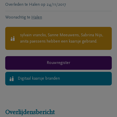
Overleden te
Halen
op
24/11/2017
Woonachtig te
Halen
sylvain vranckx, Sanne Meeuwens, Sabrina Nijs,
anita paessens
hebben een kaarsje gebrand.
Rouwregister
Digitaal kaarsje branden
Overlijdensbericht