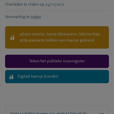
Overleden te
Halen
op
24/11/2017
Woonachtig te
Halen
sylvain vranckx, Sanne Meeuwens, Sabrina Nijs,
anita paessens
hebben een kaarsje gebrand.
Teken het publieke rouwregister
Digitaal kaarsje branden