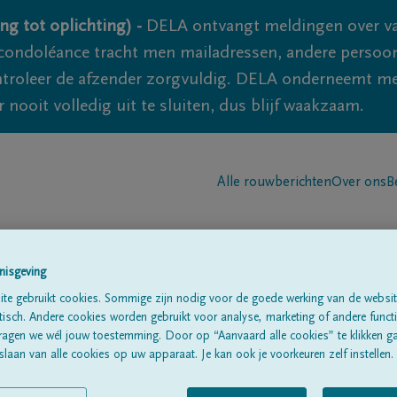
ng tot oplichting) -
DELA ontvangt meldingen over va
ondoléance tracht men mailadressen, andere persoon
controleer de afzender zorgvuldig. DELA onderneemt m
 nooit volledig uit te sluiten, dus blijf waakzaam.
Alle rouwberichten
Over ons
B
nisgeving
te gebruikt cookies. Sommige zijn nodig voor de goede werking van de websit
sch. Andere cookies worden gebruikt voor analyse, marketing of andere functio
ls
ragen we wél jouw toestemming. Door op “Aanvaard alle cookies” te klikken g
laan van alle cookies op uw apparaat. Je kan ook je voorkeuren zelf instellen.