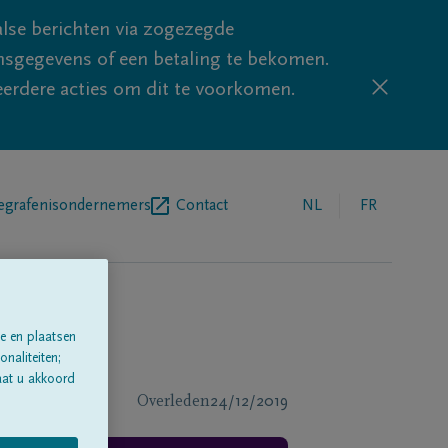
lse berichten via zogezegde
sgegevens of een betaling te bekomen.
eerdere acties om dit te voorkomen.
egrafenisondernemers
Contact
NL
FR
e en plaatsen
naliteiten;
aat u akkoord
Overleden
24/12/2019