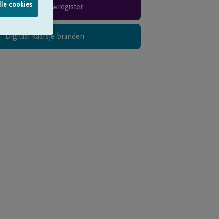
lle cookies
Rouwregister
Digitaal kaarsje branden