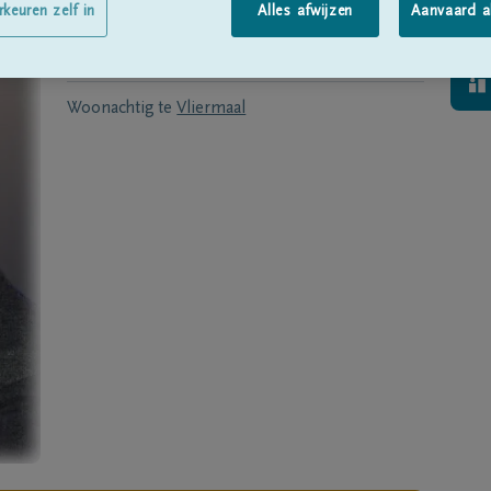
Geboren te
Vlijtingen
op
09/02/1923
rkeuren zelf in
Alles afwijzen
Aanvaard a
Overleden te
TONGEREN
op
24/12/2019
Woonachtig te
Vliermaal