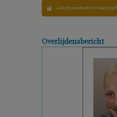
Gaby Bovens
heeft een kaarsje ge
Overlijdensbericht