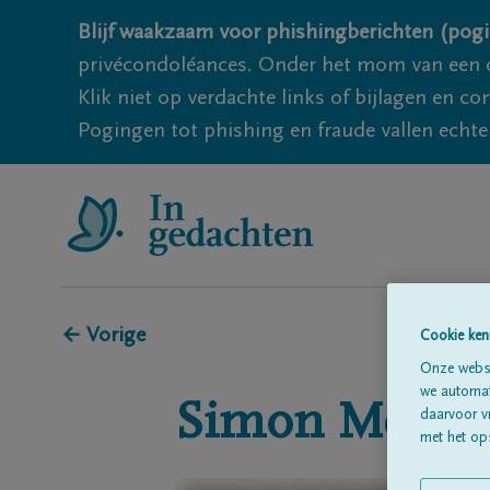
Blijf waakzaam voor phishingberichten (pogi
privécondoléances. Onder het mom van een c
Klik niet op verdachte links of bijlagen en 
Pogingen tot phishing en fraude vallen echter
← Vorige
Cookie ken
Onze websi
we automati
Simon
Menge
daarvoor v
met het ops