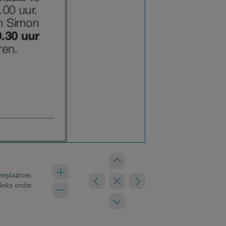
verplaatsen.
links onder.