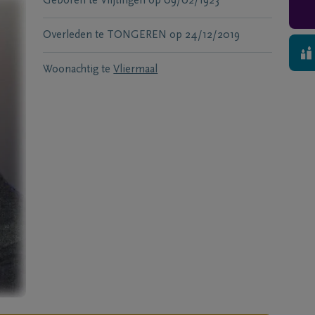
Geboren te
Vlijtingen
op
09/02/1923
Overleden te
TONGEREN
op
24/12/2019
Woonachtig te
Vliermaal