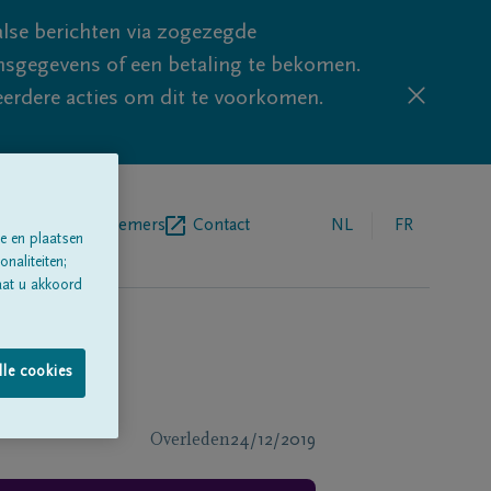
lse berichten via zogezegde
sgegevens of een betaling te bekomen.
eerdere acties om dit te voorkomen.
egrafenisondernemers
Contact
NL
FR
e en plaatsen
naliteiten;
aat u akkoord
lle cookies
Overleden
24/12/2019