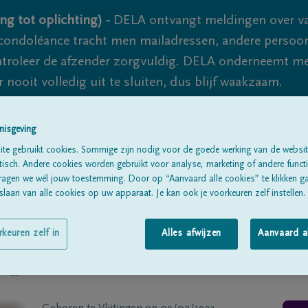
ng tot oplichting) -
DELA ontvangt meldingen over va
ondoléance tracht men mailadressen, andere persoon
controleer de afzender zorgvuldig. DELA onderneemt m
 nooit volledig uit te sluiten, dus blijf waakzaam.
nisgeving
Alle rouwberichten
Over ons
B
te gebruikt cookies. Sommige zijn nodig voor de goede werking van de websit
sch. Andere cookies worden gebruikt voor analyse, marketing of andere functio
ragen we wél jouw toestemming. Door op “Aanvaard alle cookies” te klikken g
laan van alle cookies op uw apparaat. Je kan ook je voorkeuren zelf instellen.
rkeuren zelf in
Alles afwijzen
Aanvaard a
ls