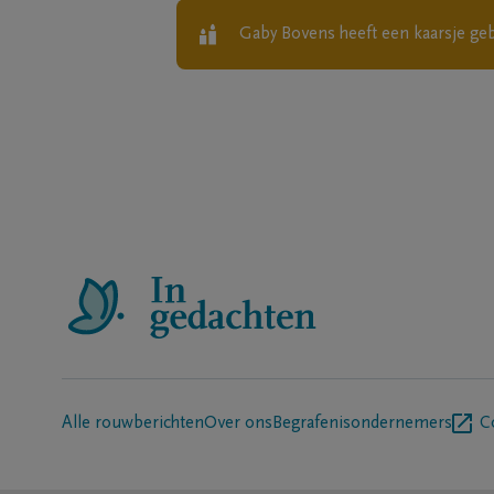
Gaby Bovens
heeft een kaarsje ge
Alle rouwberichten
Over ons
Begrafenisondernemers
C