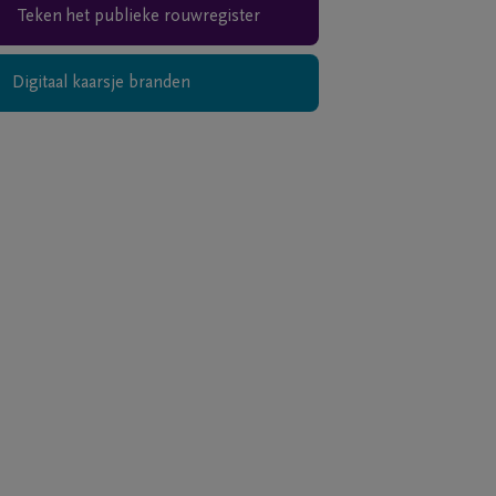
Teken het publieke rouwregister
Digitaal kaarsje branden