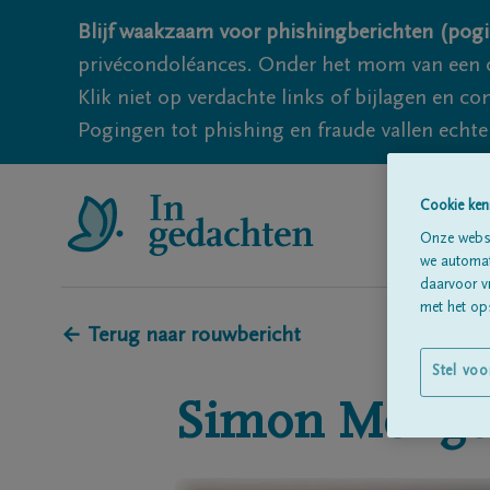
Blijf waakzaam voor phishingberichten (pogi
privécondoléances. Onder het mom van een c
Klik niet op verdachte links of bijlagen en 
Pogingen tot phishing en fraude vallen echter
Cookie ken
Onze websi
we automati
daarvoor v
met het ops
← Terug naar rouwbericht
Stel voo
Simon
Menge