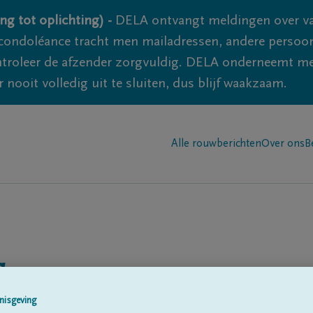
ng tot oplichting) -
DELA ontvangt meldingen over va
ondoléance tracht men mailadressen, andere persoon
controleer de afzender zorgvuldig. DELA onderneemt m
 nooit volledig uit te sluiten, dus blijf waakzaam.
Alle rouwberichten
Over ons
B
s
nisgeving