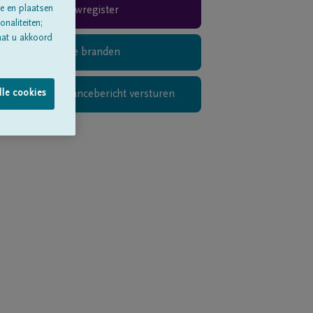
e en plaatsen
Rouwregister
naliteiten;
aat u akkoord
Digitaal kaarsje branden
Privé condoléancebericht versturen
lle cookies