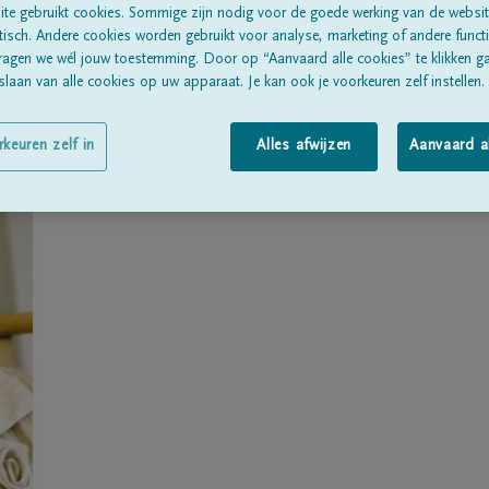
Geboren te
Nazareth
op
10/07/1937
te gebruikt cookies. Sommige zijn nodig voor de goede werking van de websit
sch. Andere cookies worden gebruikt voor analyse, marketing of andere functio
Overleden te
ZOTTEGEM
op
25/11/2021
ragen we wél jouw toestemming. Door op “Aanvaard alle cookies” te klikken g
laan van alle cookies op uw apparaat. Je kan ook je voorkeuren zelf instellen.
Woonachtig te
Balegem
rkeuren zelf in
Alles afwijzen
Aanvaard a