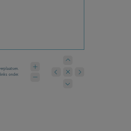
verplaatsen.
links onder.