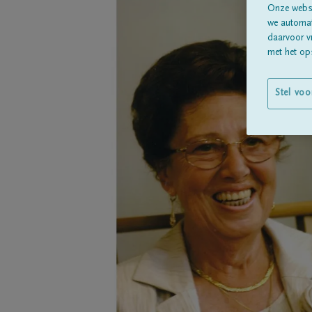
Onze websi
we automati
daarvoor v
met het ops
Stel voo