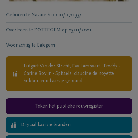
Geboren te
Nazareth
op
10/07/1937
Overleden te
ZOTTEGEM
op
25/11/2021
Woonachtig te
Balegem
Lutgart Van der Stricht, Eva Lampaert , Freddy -
Carine Bovijn - Spitaels, claudine de noyette
hebben een kaarsje gebrand.
Teken het publieke rouwregister
Digitaal kaarsje branden