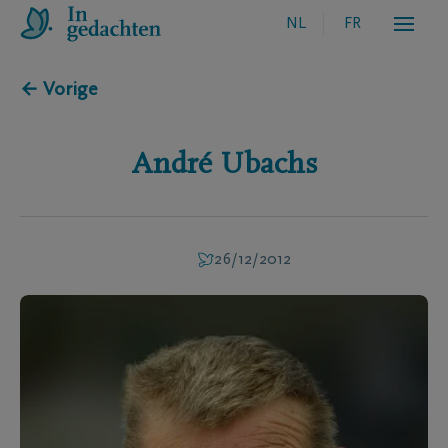
NL
FR
← Vorige
André
Ubachs
26/12/2012