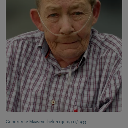
Geboren te
Maasmechelen
op
09/11/1933