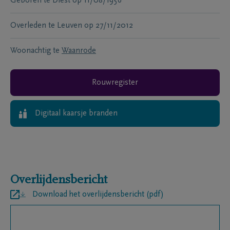
Geboren te
Diest
op
11/08/1956
Overleden te
Leuven
op
27/11/2012
Woonachtig te
Waanrode
Rouwregister
Digitaal kaarsje branden
Overlijdensbericht
Download het overlijdensbericht (pdf)