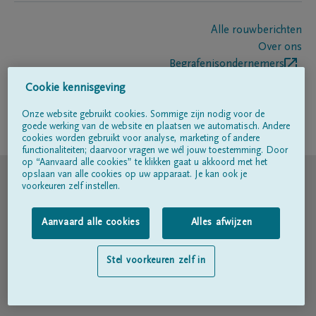
Alle rouwberichten
Over ons
Begrafenisondernemers
Contact
Cookie kennisgeving
Onze website gebruikt cookies. Sommige zijn nodig voor de
goede werking van de website en plaatsen we automatisch. Andere
Volg ons op
cookies worden gebruikt voor analyse, marketing of andere
functionaliteiten; daarvoor vragen we wél jouw toestemming. Door
op “Aanvaard alle cookies” te klikken gaat u akkoord met het
© DELA
opslaan van alle cookies op uw apparaat. Je kan ook je
voorkeuren zelf instellen.
Gebruiksvoorwaarden
Aanvaard alle cookies
Alles afwijzen
Privacyverklaring
Stel voorkeuren zelf in
Toegankelijkheidsverklaring
Cookiebeleid