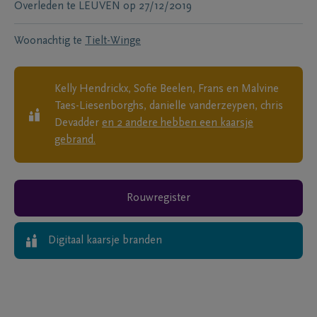
Overleden te
LEUVEN
op
27/12/2019
Woonachtig te
Tielt-Winge
Kelly Hendrickx, Sofie Beelen, Frans en Malvine
Taes-Liesenborghs, danielle vanderzeypen, chris
Devadder
en
2
andere
hebben een kaarsje
gebrand.
Rouwregister
Digitaal kaarsje branden