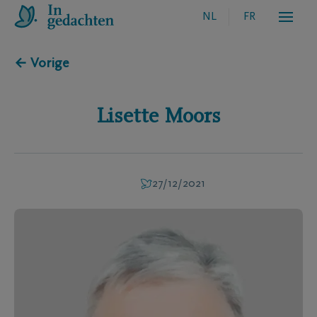
NL
FR
← Vorige
Lisette
Moors
27/12/2021