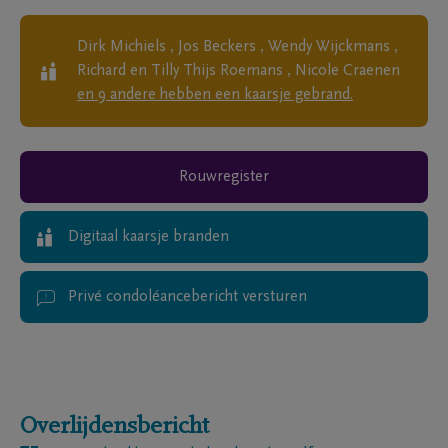
Dirk Michiels , Jos Beckers , Wendy Wijckmans ,
Richard en Tilly Thijs Roemans , Nicole Craenen
en
9
andere
hebben een kaarsje gebrand.
Rouwregister
Digitaal kaarsje branden
Privé condoléancebericht versturen
Overlijdensbericht