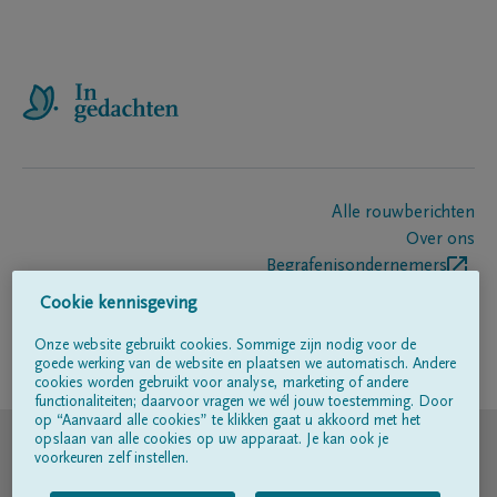
Alle rouwberichten
Over ons
Begrafenisondernemers
Contact
Cookie kennisgeving
Onze website gebruikt cookies. Sommige zijn nodig voor de
goede werking van de website en plaatsen we automatisch. Andere
Volg ons op
cookies worden gebruikt voor analyse, marketing of andere
functionaliteiten; daarvoor vragen we wél jouw toestemming. Door
op “Aanvaard alle cookies” te klikken gaat u akkoord met het
© DELA
opslaan van alle cookies op uw apparaat. Je kan ook je
voorkeuren zelf instellen.
Gebruiksvoorwaarden