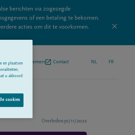
lse berichten via zogezegde
sgegevens of een betaling te bekomen.
eerdere acties om dit te voorkomen.
egrafenisondernemers
Contact
NL
FR
e en plaatsen
naliteiten;
aat u akkoord
lle cookies
Overleden
30/11/2022