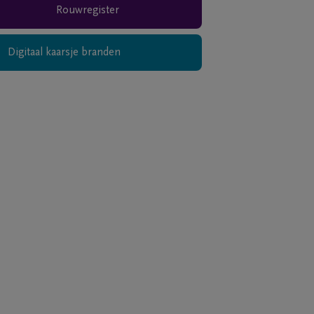
Rouwregister
Digitaal kaarsje branden