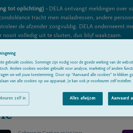
ng tot oplichting) -
DELA ontvangt meldingen over va
ondoléance tracht men mailadressen, andere persoon
controleer de afzender zorgvuldig. DELA onderneemt m
 nooit volledig uit te sluiten, dus blijf waakzaam.
nisgeving
Alle rouwberichten
Over ons
B
te gebruikt cookies. Sommige zijn nodig voor de goede werking van de websit
sch. Andere cookies worden gebruikt voor analyse, marketing of andere functio
ragen we wél jouw toestemming. Door op “Aanvaard alle cookies” te klikken g
laan van alle cookies op uw apparaat. Je kan ook je voorkeuren zelf instellen.
rkeuren zelf in
Alles afwijzen
Aanvaard a
le