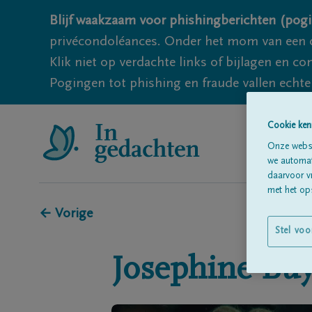
Blijf waakzaam voor phishingberichten (pogi
privécondoléances. Onder het mom van een c
Klik niet op verdachte links of bijlagen en 
Pogingen tot phishing en fraude vallen echter
Cookie ken
Onze websi
we automati
daarvoor v
met het ops
← Vorige
Stel voo
Josephine
Buy