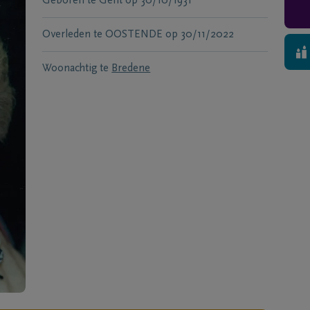
Geboren te
Gent
op
30/10/1931
Overleden te
OOSTENDE
op
30/11/2022
Woonachtig te
Bredene