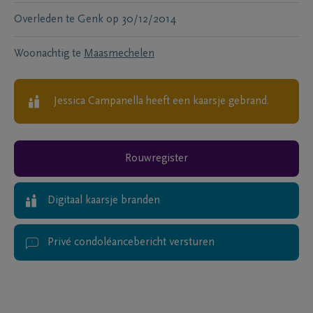
Overleden te
Genk
op
30/12/2014
Woonachtig te
Maasmechelen
Jessica Campanella
heeft een kaarsje gebrand.
Rouwregister
Digitaal kaarsje branden
Privé condoléancebericht versturen