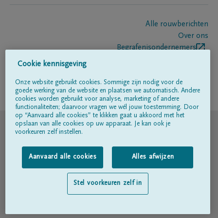
Alle rouwberichten
Over ons
Begrafenisondernemers
Contact
Cookie kennisgeving
Onze website gebruikt cookies. Sommige zijn nodig voor de
goede werking van de website en plaatsen we automatisch. Andere
Volg ons op
cookies worden gebruikt voor analyse, marketing of andere
functionaliteiten; daarvoor vragen we wél jouw toestemming. Door
op “Aanvaard alle cookies” te klikken gaat u akkoord met het
© DELA
opslaan van alle cookies op uw apparaat. Je kan ook je
voorkeuren zelf instellen.
Gebruiksvoorwaarden
Aanvaard alle cookies
Alles afwijzen
Privacyverklaring
Stel voorkeuren zelf in
Toegankelijkheidsverklaring
Cookiebeleid