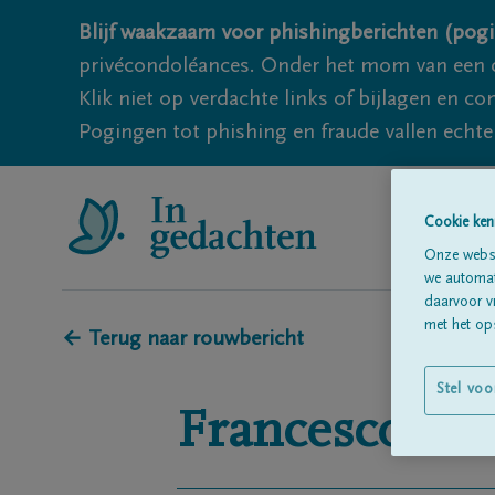
Blijf waakzaam voor phishingberichten (pogi
privécondoléances. Onder het mom van een c
Klik niet op verdachte links of bijlagen en 
Pogingen tot phishing en fraude vallen echter
Cookie ken
Onze websi
we automati
daarvoor v
met het ops
← Terug naar rouwbericht
Stel voo
Francesco
Sca