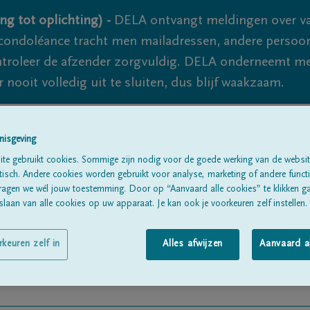
ng tot oplichting) -
DELA ontvangt meldingen over va
ondoléance tracht men mailadressen, andere persoon
controleer de afzender zorgvuldig. DELA onderneemt m
 nooit volledig uit te sluiten, dus blijf waakzaam.
nisgeving
Alle rouwberichten
Over ons
B
te gebruikt cookies. Sommige zijn nodig voor de goede werking van de websit
sch. Andere cookies worden gebruikt voor analyse, marketing of andere functio
ragen we wél jouw toestemming. Door op “Aanvaard alle cookies” te klikken g
laan van alle cookies op uw apparaat. Je kan ook je voorkeuren zelf instellen.
rkeuren zelf in
Alles afwijzen
Aanvaard a
torchia