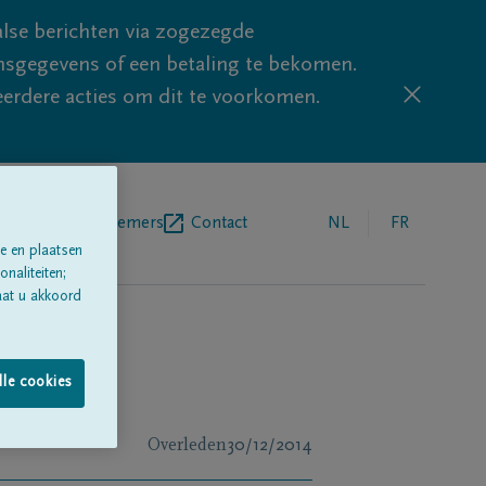
lse berichten via zogezegde
sgegevens of een betaling te bekomen.
eerdere acties om dit te voorkomen.
egrafenisondernemers
Contact
NL
FR
e en plaatsen
naliteiten;
aat u akkoord
lle cookies
Overleden
30/12/2014