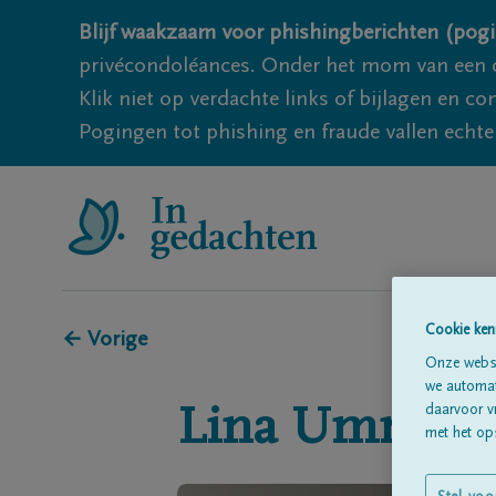
Blijf waakzaam voor phishingberichten (pogi
privécondoléances. Onder het mom van een c
Klik niet op verdachte links of bijlagen en 
Pogingen tot phishing en fraude vallen echter
Cookie ken
← Vorige
Onze websi
we automati
daarvoor v
Lina
Ummels
met het ops