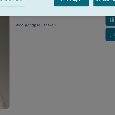
Geboren te
Rekem
op
27/10/1941
rkeuren zelf in
Alles afwijzen
Aanvaard a
Overleden te
Genk
op
30/12/2016
Woonachtig te
Lanaken