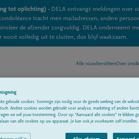
ng tot oplichting) -
DELA ontvangt meldingen over va
ondoléance tracht men mailadressen, andere persoon
controleer de afzender zorgvuldig. DELA onderneemt m
 nooit volledig uit te sluiten, dus blijf waakzaam.
Alle rouwberichten
Over ons
B
nisgeving
te gebruikt cookies. Sommige zijn nodig voor de goede werking van de websit
sch. Andere cookies worden gebruikt voor analyse, marketing of andere functio
ragen we wél jouw toestemming. Door op “Aanvaard alle cookies” te klikken g
laan van alle cookies op uw apparaat. Je kan ook je voorkeuren zelf instellen.