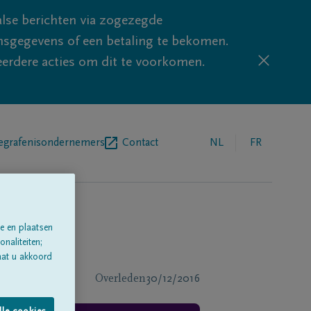
lse berichten via zogezegde
sgegevens of een betaling te bekomen.
eerdere acties om dit te voorkomen.
egrafenisondernemers
Contact
NL
FR
e en plaatsen
naliteiten;
aat u akkoord
Overleden
30/12/2016