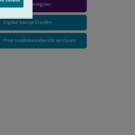
lle cookies
Rouwregister
Digitaal kaarsje branden
Privé condoléancebericht versturen