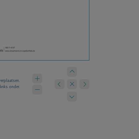
verplaatsen.
links onder.