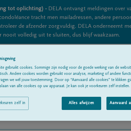
ng tot oplichting) -
DELA ontvangt meldingen over va
ondoléance tracht men mailadressen, andere persoon
controleer de afzender zorgvuldig. DELA onderneemt m
 nooit volledig uit te sluiten, dus blijf waakzaam.
nisgeving
Alle rouwberichten
Over ons
B
te gebruikt cookies. Sommige zijn nodig voor de goede werking van de websit
sch. Andere cookies worden gebruikt voor analyse, marketing of andere functio
ragen we wél jouw toestemming. Door op “Aanvaard alle cookies” te klikken g
laan van alle cookies op uw apparaat. Je kan ook je voorkeuren zelf instellen.
rkeuren zelf in
Alles afwijzen
Aanvaard a