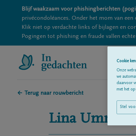
Blijf waakzaam voor phishingberichten (pogi
privécondoléances. Onder het mom van een c
Klik niet op verdachte links of bijlagen en 
Pogingen tot phishing en fraude vallen echter
Cookie ken
Onze websi
we automati
daarvoor v
met het ops
← Terug naar rouwbericht
Stel voo
Lina
Ummels