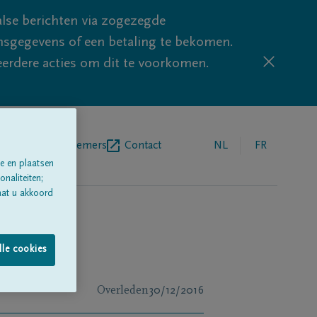
lse berichten via zogezegde
sgegevens of een betaling te bekomen.
eerdere acties om dit te voorkomen.
egrafenisondernemers
Contact
NL
FR
e en plaatsen
naliteiten;
aat u akkoord
lle cookies
Overleden
30/12/2016