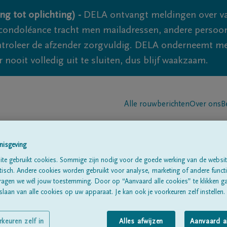
ng tot oplichting) -
DELA ontvangt meldingen over va
ondoléance tracht men mailadressen, andere persoon
controleer de afzender zorgvuldig. DELA onderneemt m
 nooit volledig uit te sluiten, dus blijf waakzaam.
Alle rouwberichten
Over ons
B
nisgeving
te gebruikt cookies. Sommige zijn nodig voor de goede werking van de websit
sch. Andere cookies worden gebruikt voor analyse, marketing of andere functio
ragen we wél jouw toestemming. Door op “Aanvaard alle cookies” te klikken g
AER
laan van alle cookies op uw apparaat. Je kan ook je voorkeuren zelf instellen.
rkeuren zelf in
Alles afwijzen
Aanvaard a