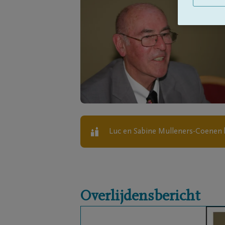
Luc en Sabine Mulleners-Coenen
Overlijdensbericht