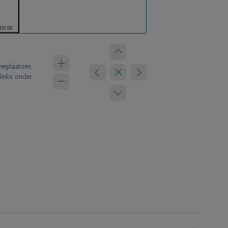
verplaatsen.
links onder.