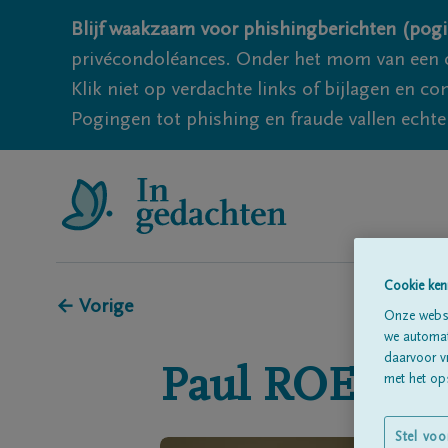
Blijf waakzaam voor phishingberichten (pogi
privécondoléances. Onder het mom van een c
Klik niet op verdachte links of bijlagen en 
Pogingen tot phishing en fraude vallen echter
Cookie ken
← Vorige
Onze websi
we automati
daarvoor v
Paul
ROEFFL
met het ops
Stel voo