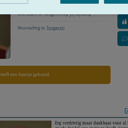
Geboren te
Hasselt
op
17/12/1932
Overleden te
Tongeren
op
31/12/2014
Woonachtig te
Tongeren
heeft een kaarsje gebrand.