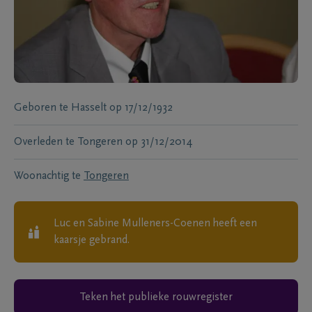
Geboren te
Hasselt
op
17/12/1932
Overleden te
Tongeren
op
31/12/2014
Woonachtig te
Tongeren
Luc en Sabine Mulleners-Coenen
heeft een
kaarsje gebrand.
Teken het publieke rouwregister