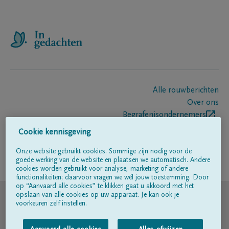
Alle rouwberichten
Over ons
Begrafenisondernemers
Contact
Cookie kennisgeving
Onze website gebruikt cookies. Sommige zijn nodig voor de
goede werking van de website en plaatsen we automatisch. Andere
Volg ons op
cookies worden gebruikt voor analyse, marketing of andere
functionaliteiten; daarvoor vragen we wél jouw toestemming. Door
op “Aanvaard alle cookies” te klikken gaat u akkoord met het
© DELA
opslaan van alle cookies op uw apparaat. Je kan ook je
voorkeuren zelf instellen.
Gebruiksvoorwaarden