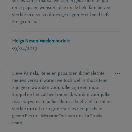
verlies van je mama. We zijn in gedachten bij jou
en je papa en wensen jullie en de hele familie veel
sterkte in deze zo droevige dagen. Heel veel liefs,
Helga en Luc
Helga Neven-Vandemoortele
05/04/2019
Lieve Pamela, Rene en papa,toen ik het slechte
nieuws vernam waren we toch wel in shock.Hier
zijn geen woorden voor,Jullie zijn een mooi
koppel en het zal heel moeilijk worden voor jullie
maar wij wensen jullie allemaal heel veel kracht en
sterkte om dit o zo grote verlies een plaats te
geven.Pierro - MyriameOok van ons La Strada
team