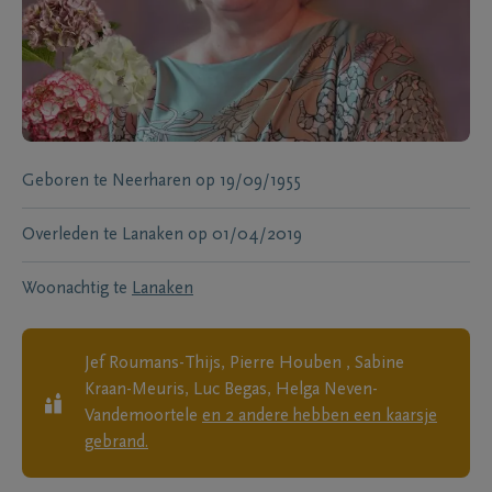
Geboren te
Neerharen
op
19/09/1955
Overleden te
Lanaken
op
01/04/2019
Woonachtig te
Lanaken
Jef Roumans-Thijs, Pierre Houben , Sabine
Kraan-Meuris, Luc Begas, Helga Neven-
Vandemoortele
en
2
andere
hebben een kaarsje
gebrand.