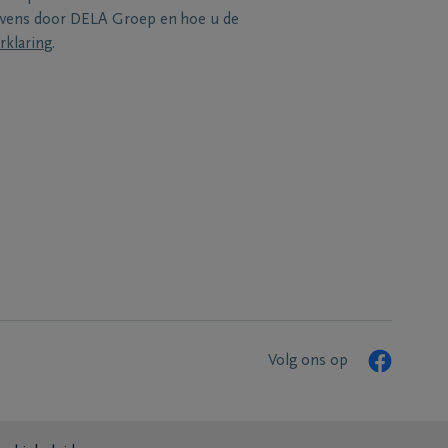
evens door DELA Groep en hoe u de
rklaring
.
Volg ons op