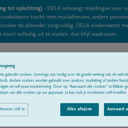
ng tot oplichting) -
DELA ontvangt meldingen over va
ondoléance tracht men mailadressen, andere persoon
controleer de afzender zorgvuldig. DELA onderneemt m
 nooit volledig uit te sluiten, dus blijf waakzaam.
Alle rouwberichten
Over ons
B
nisgeving
te gebruikt cookies. Sommige zijn nodig voor de goede werking van de websit
sch. Andere cookies worden gebruikt voor analyse, marketing of andere functio
ragen we wél jouw toestemming. Door op “Aanvaard alle cookies” te klikken g
laan van alle cookies op uw apparaat. Je kan ook je voorkeuren zelf instellen.
rkeuren zelf in
Alles afwijzen
Aanvaard a