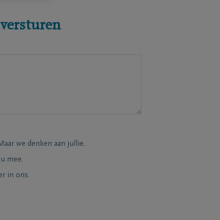
 versturen
Maar we denken aan jullie.
 u mee.
r in ons.