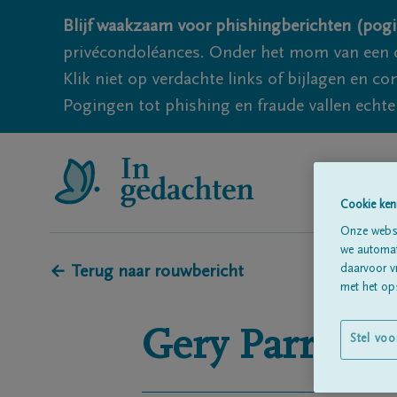
Blijf waakzaam voor phishingberichten (pogi
privécondoléances. Onder het mom van een c
Klik niet op verdachte links of bijlagen en 
Pogingen tot phishing en fraude vallen echter
Cookie ken
Onze websi
we automati
daarvoor v
← Terug naar rouwbericht
met het ops
Gery
Parrein
Stel voo