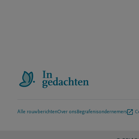
Alle rouwberichten
Over ons
Begrafenisondernemers
C