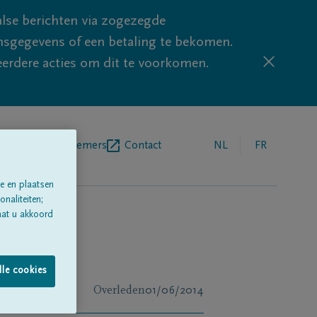
lse berichten via zogezegde
sgegevens of een betaling te bekomen.
eerdere acties om dit te voorkomen.
egrafenisondernemers
Contact
NL
FR
e en plaatsen
naliteiten;
aat u akkoord
lle cookies
Overleden
01/06/2014