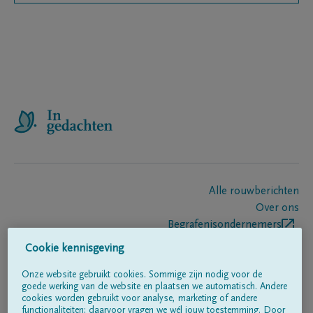
Alle rouwberichten
Over ons
Begrafenisondernemers
Contact
Cookie kennisgeving
Onze website gebruikt cookies. Sommige zijn nodig voor de
goede werking van de website en plaatsen we automatisch. Andere
Volg ons op
cookies worden gebruikt voor analyse, marketing of andere
functionaliteiten; daarvoor vragen we wél jouw toestemming. Door