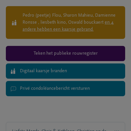
Pedro (peetje) Flou, Sharon Mahieu, Damienne
Ronsse , liesbeth kino, Oswald bouckaert
en
4
andere
hebben een kaarsje gebrand.
Teken het publieke rouwregister
Digitaal kaarsje branden
Privé condoléancebericht versturen