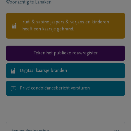
Woonachtig te
Lanaken
rudi & sabine jaspers & verjans en kinderen
heeft een kaarsje gebrand.
Teken het publieke rouwregister
Digitaal kaarsje branden
Privé condoléancebericht versturen