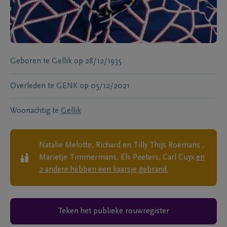
Geboren te
Gellik
op
28/12/1935
Overleden te
GENK
op
05/12/2021
Woonachtig te
Gellik
Natalie Melotte, Richard en Tilly Thijs Roemans ,
Marietje Timmermans, Els Peeters, Carl Cuyx
en
2
andere
hebben een kaarsje gebrand.
Teken het publieke rouwregister