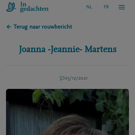
NL
FR
← Terug naar rouwbericht
Joanna -Jeannie-
Martens
05/12/2021