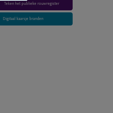
Teken het publieke rouwregister
Digitaal kaarsje branden