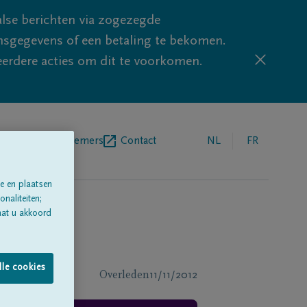
lse berichten via zogezegde
sgegevens of een betaling te bekomen.
eerdere acties om dit te voorkomen.
egrafenisondernemers
Contact
NL
FR
e en plaatsen
naliteiten;
aat u akkoord
lle cookies
Overleden
11/11/2012