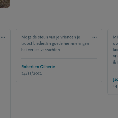
Moge de steun van je vrienden je
Mi
troost bieden.En goede herinneringen
ov
het verlies verzachten
la
vr
& 
Robert en Gilberte
14/11/2012
Ja
14