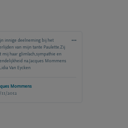
jn innige deelneming bij het
erlijden van mijn tante Paulette.Zij
at mij haar glimlach,sympathie en
iendelijkheid na.Jacques Mommens
Lidia Van Eycken
cques Mommens
/11/2012