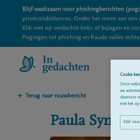
Blijf waakzaam voor phishingberichten (pogi
privécondoléances. Onder het mom van een c
Klik niet op verdachte links of bijlagen en 
Pogingen tot phishing en fraude vallen echter
Cookie ken
Onze websi
we automati
← Terug naar rouwbericht
daarvoor v
met het ops
Paula
Symons
Stel voo