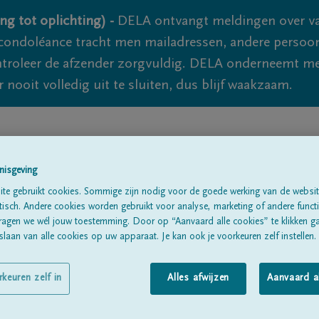
ng tot oplichting) -
DELA ontvangt meldingen over va
ondoléance tracht men mailadressen, andere persoon
controleer de afzender zorgvuldig. DELA onderneemt m
 nooit volledig uit te sluiten, dus blijf waakzaam.
Alle rouwberichten
Over ons
B
nisgeving
te gebruikt cookies. Sommige zijn nodig voor de goede werking van de websit
sch. Andere cookies worden gebruikt voor analyse, marketing of andere functio
ragen we wél jouw toestemming. Door op “Aanvaard alle cookies” te klikken g
laan van alle cookies op uw apparaat. Je kan ook je voorkeuren zelf instellen.
rkeuren zelf in
Alles afwijzen
Aanvaard a