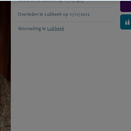
Geboren te
Leuven
op
11/11/1923
Overleden te
Lubbeek
op
11/11/2012
Woonachtig te
Lubbeek