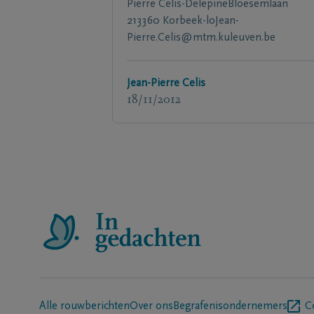
Pierre Celis-DelepineBloesemlaan
213360 Korbeek-loJean-
Pierre.Celis@mtm.kuleuven.be
Jean-Pierre Celis
18/11/2012
Alle rouwberichten
Over ons
Begrafenisondernemers
C