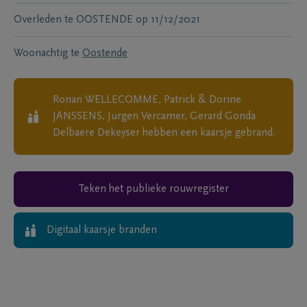
Overleden te
OOSTENDE
op
11/12/2021
Woonachtig te
Oostende
Ronan WELLECOMME, Patrick & Dorine
JANSSENS, Jurgen Vercamer, Gerard Gonda
Delbaere Dekeyser
hebben een kaarsje gebrand.
Teken het publieke rouwregister
Digitaal kaarsje branden