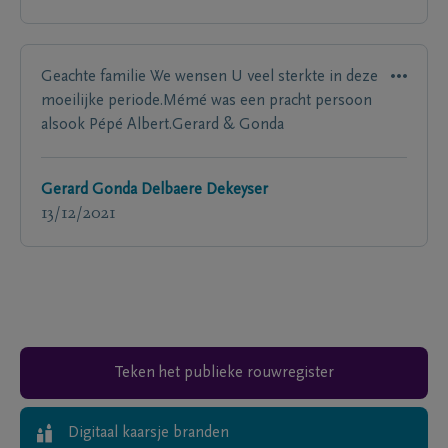
Geachte familie We wensen U veel sterkte in deze
moeilijke periode.Mémé was een pracht persoon
alsook Pépé Albert.Gerard & Gonda
Gerard Gonda Delbaere Dekeyser
13/12/2021
Teken het publieke rouwregister
Digitaal kaarsje branden