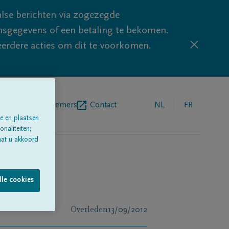
lse berichten via zogezegde
sgegevens of een betaling te bekomen.
eerdere acties om dit te voorkomen.
egrafenisondernemers
Contact
NL
FR
e en plaatsen
naliteiten;
aat u akkoord
lle cookies
Overleden
13/09/2012