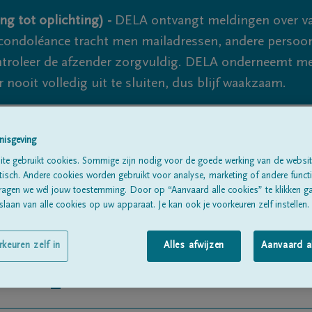
ng tot oplichting) -
DELA ontvangt meldingen over va
ondoléance tracht men mailadressen, andere persoon
controleer de afzender zorgvuldig. DELA onderneemt m
 nooit volledig uit te sluiten, dus blijf waakzaam.
nisgeving
Alle rouwberichten
Over ons
B
te gebruikt cookies. Sommige zijn nodig voor de goede werking van de websit
sch. Andere cookies worden gebruikt voor analyse, marketing of andere functio
ragen we wél jouw toestemming. Door op “Aanvaard alle cookies” te klikken g
laan van alle cookies op uw apparaat. Je kan ook je voorkeuren zelf instellen.
rkeuren zelf in
Alles afwijzen
Aanvaard a
rompet