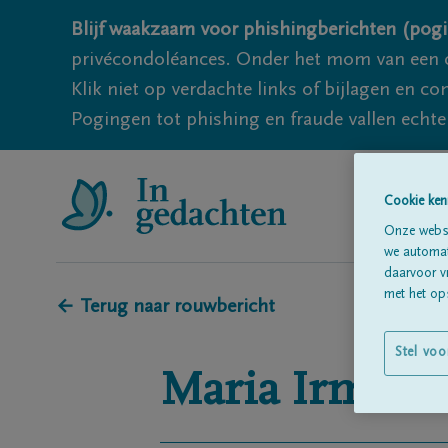
Blijf waakzaam voor phishingberichten (pogi
privécondoléances. Onder het mom van een c
Klik niet op verdachte links of bijlagen en 
Pogingen tot phishing en fraude vallen echter
Cookie ken
Onze websi
we automati
daarvoor v
met het ops
← Terug naar rouwbericht
Stel voo
Maria Irma
T