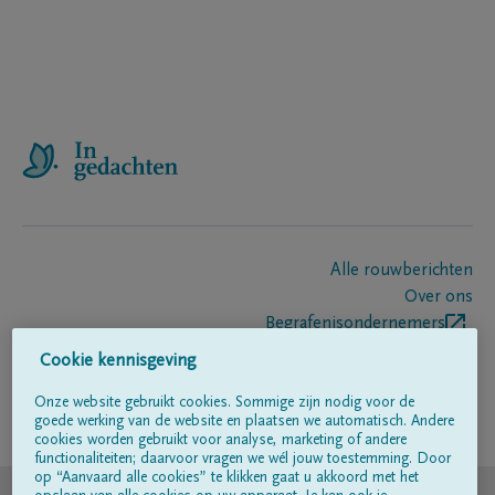
Alle rouwberichten
Over ons
Begrafenisondernemers
Contact
Cookie kennisgeving
Onze website gebruikt cookies. Sommige zijn nodig voor de
goede werking van de website en plaatsen we automatisch. Andere
Volg ons op
cookies worden gebruikt voor analyse, marketing of andere
functionaliteiten; daarvoor vragen we wél jouw toestemming. Door
op “Aanvaard alle cookies” te klikken gaat u akkoord met het
© DELA