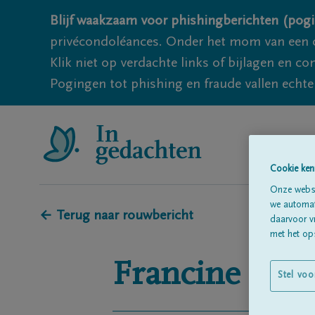
Blijf waakzaam voor phishingberichten (pogi
privécondoléances. Onder het mom van een c
Klik niet op verdachte links of bijlagen en 
Pogingen tot phishing en fraude vallen echter
Cookie ken
Onze websi
we automati
← Terug naar rouwbericht
daarvoor v
met het ops
Francine Sylv
Stel voo