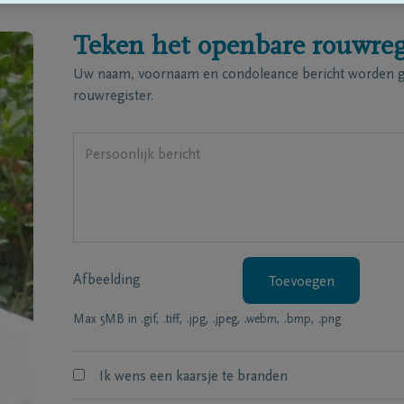
Teken het openbare rouwreg
Uw naam, voornaam en condoleance bericht worden ge
rouwregister.
Afbeelding
Toevoegen
Max 5MB in .gif, .tiff, .jpg, .jpeg, .webm, .bmp, .png
Ik wens een kaarsje te branden