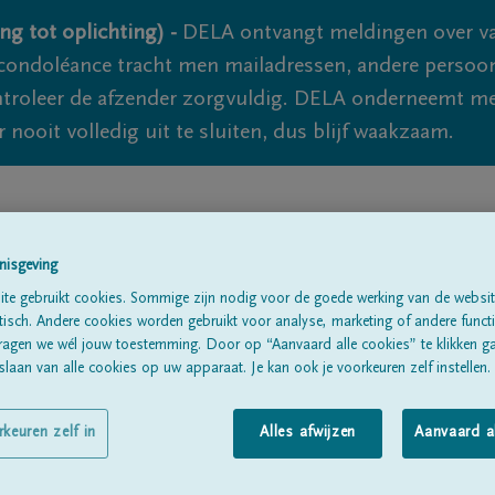
ng tot oplichting) -
DELA ontvangt meldingen over va
ondoléance tracht men mailadressen, andere persoon
controleer de afzender zorgvuldig. DELA onderneemt m
 nooit volledig uit te sluiten, dus blijf waakzaam.
Alle rouwberichten
Over ons
B
nisgeving
te gebruikt cookies. Sommige zijn nodig voor de goede werking van de websit
sch. Andere cookies worden gebruikt voor analyse, marketing of andere functio
ragen we wél jouw toestemming. Door op “Aanvaard alle cookies” te klikken g
laan van alle cookies op uw apparaat. Je kan ook je voorkeuren zelf instellen.
ie
Meerbergen
rkeuren zelf in
Alles afwijzen
Aanvaard a