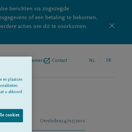
lse berichten via zogezegde
sgegevens of een betaling te bekomen.
eerdere acties om dit te voorkomen.
egrafenisondernemers
Contact
NL
FR
e en plaatsen
naliteiten;
aat u akkoord
lle cookies
Overleden
14/07/2012