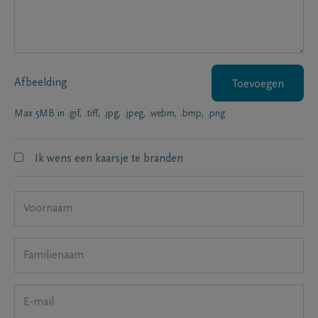
Afbeelding
Toevoegen
Max 5MB in .gif, .tiff, .jpg, .jpeg, .webm, .bmp, .png
Ik wens een kaarsje te branden