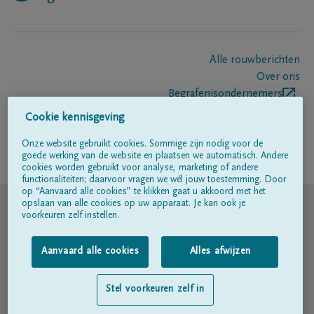
Alle rouwberichten
Over ons
Begrafenisondernemers
Contact
Cookie kennisgeving
Onze website gebruikt cookies. Sommige zijn nodig voor de
goede werking van de website en plaatsen we automatisch. Andere
Volg ons op
cookies worden gebruikt voor analyse, marketing of andere
functionaliteiten; daarvoor vragen we wél jouw toestemming. Door
op “Aanvaard alle cookies” te klikken gaat u akkoord met het
© DELA
opslaan van alle cookies op uw apparaat. Je kan ook je
voorkeuren zelf instellen.
Gebruiksvoorwaarden
Aanvaard alle cookies
Alles afwijzen
Privacyverklaring
Stel voorkeuren zelf in
Toegankelijkheidsverklaring