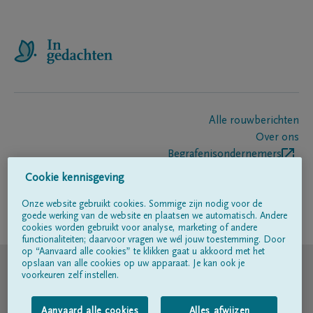
Alle rouwberichten
Over ons
Begrafenisondernemers
Contact
Cookie kennisgeving
Onze website gebruikt cookies. Sommige zijn nodig voor de
goede werking van de website en plaatsen we automatisch. Andere
Volg ons op
cookies worden gebruikt voor analyse, marketing of andere
functionaliteiten; daarvoor vragen we wél jouw toestemming. Door
op “Aanvaard alle cookies” te klikken gaat u akkoord met het
© DELA
opslaan van alle cookies op uw apparaat. Je kan ook je
voorkeuren zelf instellen.
Gebruiksvoorwaarden
Aanvaard alle cookies
Alles afwijzen