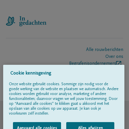
Alle rouwberichten
Over ons
Begrafenisondernemers
Contact
Cookie kennisgeving
Onze website gebruikt cookies. Sommige zijn nodig voor de
goede werking van de website en plaatsen we automatisch. Andere
Volg ons op
cookies worden gebruikt voor analyse, marketing of andere
functionaliteiten; daarvoor vragen we wél jouw toestemming. Door
op “Aanvaard alle cookies” te klikken gaat u akkoord met het
© DELA
opslaan van alle cookies op uw apparaat. Je kan ook je
voorkeuren zelf instellen.
Gebruiksvoorwaarden
Aanvaard alle cookies
Alles afwijzen