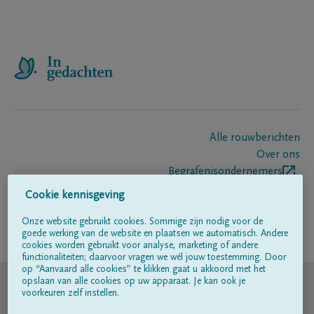
Alle rouwberichten
Over ons
Begrafenisondernemers
Contact
Cookie kennisgeving
Onze website gebruikt cookies. Sommige zijn nodig voor de
goede werking van de website en plaatsen we automatisch. Andere
Volg ons op
cookies worden gebruikt voor analyse, marketing of andere
functionaliteiten; daarvoor vragen we wél jouw toestemming. Door
op “Aanvaard alle cookies” te klikken gaat u akkoord met het
© DELA
opslaan van alle cookies op uw apparaat. Je kan ook je
voorkeuren zelf instellen.