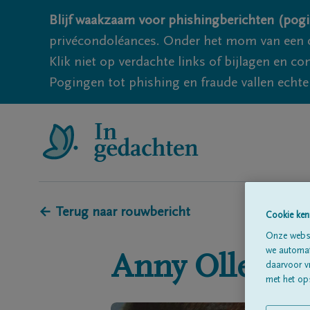
Blijf waakzaam voor phishingberichten (pogi
privécondoléances. Onder het mom van een c
Klik niet op verdachte links of bijlagen en 
Pogingen tot phishing en fraude vallen echter
← Terug naar rouwbericht
Cookie ken
Onze websi
we automati
Anny
Ollevier
daarvoor v
met het ops