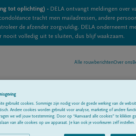
ng tot oplichting) -
DELA ontvangt meldingen over va
ondoléance tracht men mailadressen, andere persoon
controleer de afzender zorgvuldig. DELA onderneemt m
 nooit volledig uit te sluiten, dus blijf waakzaam.
Alle rouwberichten
Over ons
B
nisgeving
te gebruikt cookies. Sommige zijn nodig voor de goede werking van de websit
sch. Andere cookies worden gebruikt voor analyse, marketing of andere functio
ragen we wél jouw toestemming. Door op “Aanvaard alle cookies” te klikken g
laan van alle cookies op uw apparaat. Je kan ook je voorkeuren zelf instellen.