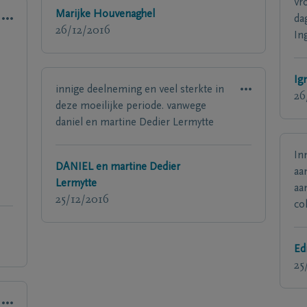
vr
Marijke Houvenaghel
da
26/12/2016
In
Ig
innige deelneming en veel sterkte in
26
deze moeilijke periode. vanwege
daniel en martine Dedier Lermytte
In
DANIEL en martine Dedier
aa
Lermytte
aa
25/12/2016
co
Ed
25