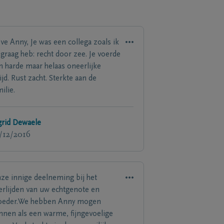
eve Anny, Je was een collega zoals ik
 graag heb: recht door zee. Je voerde
n harde maar helaas oneerlijke
ijd. Rust zacht. Sterkte aan de
ilie.
grid Dewaele
/12/2016
ze innige deelneming bij het
erlijden van uw echtgenote en
eder.We hebben Anny mogen
nnen als een warme, fijngevoelige