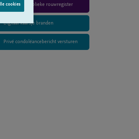
Teken het publieke rouwregister
lle cookies
Digitaal kaarsje branden
Privé condoléancebericht versturen