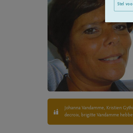
Stel voo
Johanna Vandamme, Kristien Gythie
decroix, brigitte Vandamme
hebben