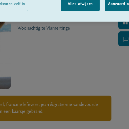
Geboren te
Ieper
op
01/03/1955
rkeuren zelf in
Alles afwijzen
Aanvaard a
Overleden te
Vlamertinge
op
21/12/2016
Woonachtig te
Vlamertinge
l, francine lefevere, jean &gratienne vandevoorde
 een kaarsje gebrand.