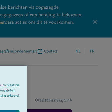
lse berichten via zogezegde
sgegevens of een betaling te bekomen.
eerdere acties om dit te voorkomen.
egrafenisondernemers
Contact
NL
FR
e en plaatsen
naliteiten;
aat u akkoord
Overleden
21/12/2016