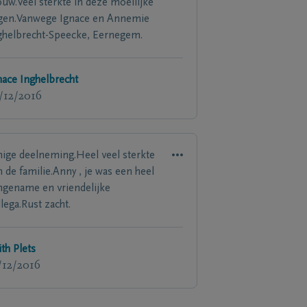
ouw.Veel sterkte in deze moeilijke
gen.Vanwege Ignace en Annemie
ghelbrecht-Speecke, Eernegem.
nace Inghelbrecht
/12/2016
nige deelneming.Heel veel sterkte
n de familie.Anny , je was een heel
ngename en vriendelijke
llega.Rust zacht.
ith Plets
/12/2016