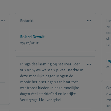
Bedankt.
Li
ze
ee
Roland Dewulf
str
27/12/2016
fam
In
Innige deelneming bij het overlijden
26
van Anny.We wensen je veel sterkte in
deze moeilijke dagen.Mogen de
mooie herinneringen aan haar toch
wat troost bieden in deze moeilijke
On
dagen.Veel sterkteCarl en Marijke
ov
Verstrynge-Houvenaghel
mo
ke