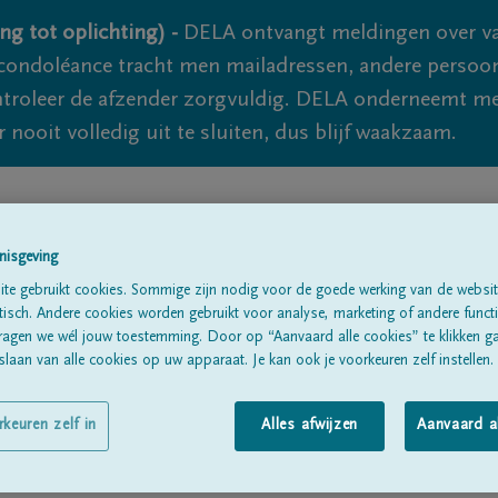
ng tot oplichting) -
DELA ontvangt meldingen over va
ondoléance tracht men mailadressen, andere persoon
controleer de afzender zorgvuldig. DELA onderneemt m
 nooit volledig uit te sluiten, dus blijf waakzaam.
Alle rouwberichten
Over ons
B
nisgeving
te gebruikt cookies. Sommige zijn nodig voor de goede werking van de websit
sch. Andere cookies worden gebruikt voor analyse, marketing of andere functio
ragen we wél jouw toestemming. Door op “Aanvaard alle cookies” te klikken g
laan van alle cookies op uw apparaat. Je kan ook je voorkeuren zelf instellen.
hacht
rkeuren zelf in
Alles afwijzen
Aanvaard a