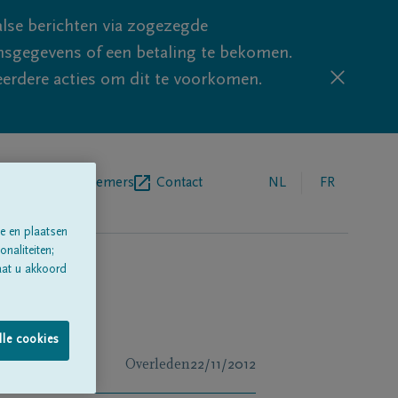
lse berichten via zogezegde
sgegevens of een betaling te bekomen.
eerdere acties om dit te voorkomen.
egrafenisondernemers
Contact
NL
FR
e en plaatsen
naliteiten;
aat u akkoord
lle cookies
Overleden
22/11/2012