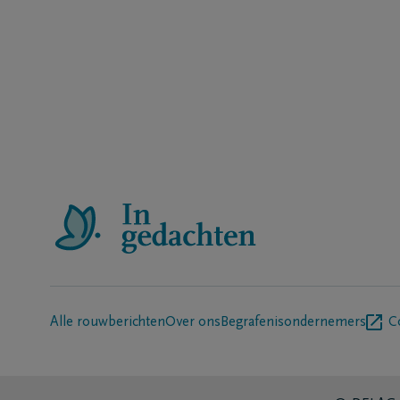
Alle rouwberichten
Over ons
Begrafenisondernemers
C