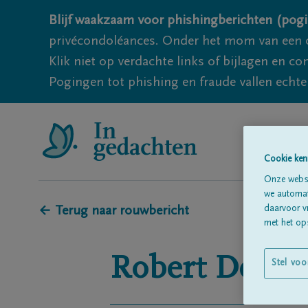
Blijf waakzaam voor phishingberichten (pogi
privécondoléances. Onder het mom van een c
Klik niet op verdachte links of bijlagen en 
Pogingen tot phishing en fraude vallen echter
Cookie ken
Onze websi
we automati
daarvoor v
← Terug naar rouwbericht
met het ops
Robert
De Sc
Stel voo