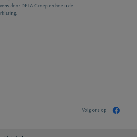
evens door DELA Groep en hoe u de
rklaring
.
Volg ons op