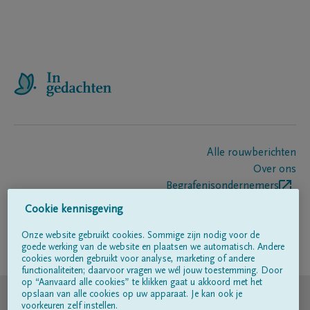
Alle rouwberichten
Over ons
Begrafenisondernemers
Contact
Cookie kennisgeving
Onze website gebruikt cookies. Sommige zijn nodig voor de
goede werking van de website en plaatsen we automatisch. Andere
Volg ons op
cookies worden gebruikt voor analyse, marketing of andere
functionaliteiten; daarvoor vragen we wél jouw toestemming. Door
op “Aanvaard alle cookies” te klikken gaat u akkoord met het
© DELA
opslaan van alle cookies op uw apparaat. Je kan ook je
voorkeuren zelf instellen.