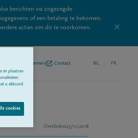
lse berichten via zogezegde
sgegevens of een betaling te bekomen.
eerdere acties om dit te voorkomen.
egrafenisondernemers
Contact
NL
FR
e en plaatsen
naliteiten;
aat u akkoord
lle cookies
Overleden
25/11/2018