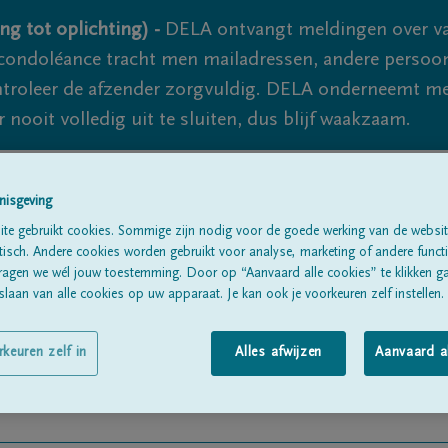
ng tot oplichting) -
DELA ontvangt meldingen over va
ondoléance tracht men mailadressen, andere persoon
controleer de afzender zorgvuldig. DELA onderneemt m
 nooit volledig uit te sluiten, dus blijf waakzaam.
nisgeving
Alle rouwberichten
Over ons
B
te gebruikt cookies. Sommige zijn nodig voor de goede werking van de websit
sch. Andere cookies worden gebruikt voor analyse, marketing of andere functio
ragen we wél jouw toestemming. Door op “Aanvaard alle cookies” te klikken g
laan van alle cookies op uw apparaat. Je kan ook je voorkeuren zelf instellen.
rkeuren zelf in
Alles afwijzen
Aanvaard a