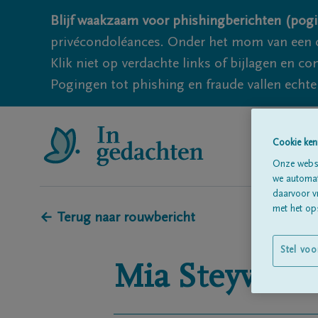
Blijf waakzaam voor phishingberichten (pogi
privécondoléances. Onder het mom van een c
Klik niet op verdachte links of bijlagen en 
Pogingen tot phishing en fraude vallen echter
Cookie ken
Onze websi
we automati
daarvoor v
met het ops
← Terug naar rouwbericht
Stel voo
Mia
Steyvers