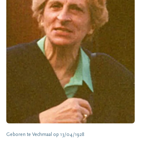
Geboren te
Vechmaal
op
13/04/1928