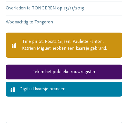
Overleden te
TONGEREN
op
25/11/2019
Woonachtig te
Tongeren
Tine pirlot, Rosita Gijsen, Paulette Fanton,
Katrien Miguet
hebben een kaarsje gebrand.
Teken het publieke rouwregister
Digitaal kaarsje branden