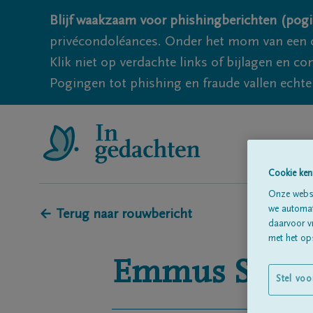
Blijf waakzaam voor phishingberichten (pogi
privécondoléances. Onder het mom van een c
Klik niet op verdachte links of bijlagen en 
Pogingen tot phishing en fraude vallen echter
Cookie ken
Onze websi
we automati
← Terug naar rouwbericht
daarvoor v
met het ops
Emmus
Scha
Stel voo