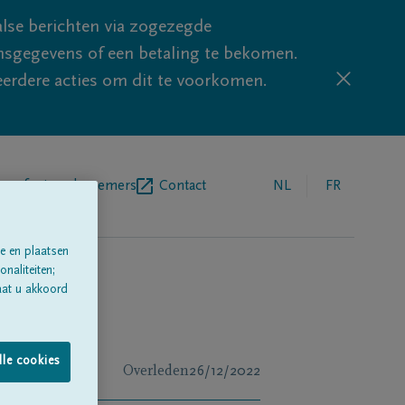
lse berichten via zogezegde
sgegevens of een betaling te bekomen.
eerdere acties om dit te voorkomen.
egrafenisondernemers
Contact
NL
FR
e en plaatsen
naliteiten;
aat u akkoord
lle cookies
Overleden
26/12/2022