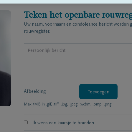
Teken het openbare rouwreg
Uw naam, voornaam en condoleance bericht worden ge
rouwregister.
Afbeelding
Toevoegen
Max 5MB in .gif, .tiff, .jpg, .jpeg, .webm, .bmp, .png
Ik wens een kaarsje te branden