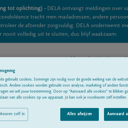
ng tot oplichting) -
DELA ontvangt meldingen over va
ondoléance tracht men mailadressen, andere persoon
controleer de afzender zorgvuldig. DELA onderneemt m
 nooit volledig uit te sluiten, dus blijf waakzaam.
Alle rouwberichten
Over ons
B
nisgeving
te gebruikt cookies. Sommige zijn nodig voor de goede werking van de websit
sch. Andere cookies worden gebruikt voor analyse, marketing of andere functio
ragen we wél jouw toestemming. Door op “Aanvaard alle cookies” te klikken g
laan van alle cookies op uw apparaat. Je kan ook je voorkeuren zelf instellen.
ap
rkeuren zelf in
Alles afwijzen
Aanvaard a