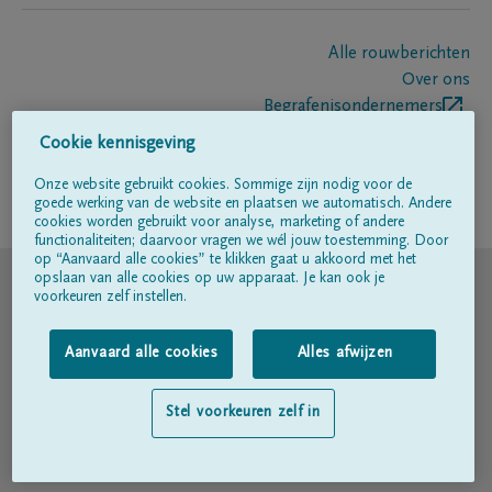
Alle rouwberichten
Over ons
Begrafenisondernemers
Contact
Cookie kennisgeving
Onze website gebruikt cookies. Sommige zijn nodig voor de
goede werking van de website en plaatsen we automatisch. Andere
Volg ons op
cookies worden gebruikt voor analyse, marketing of andere
functionaliteiten; daarvoor vragen we wél jouw toestemming. Door
op “Aanvaard alle cookies” te klikken gaat u akkoord met het
© DELA
opslaan van alle cookies op uw apparaat. Je kan ook je
voorkeuren zelf instellen.
Gebruiksvoorwaarden
Aanvaard alle cookies
Alles afwijzen
Privacyverklaring
Stel voorkeuren zelf in
Toegankelijkheidsverklaring
Cookiebeleid